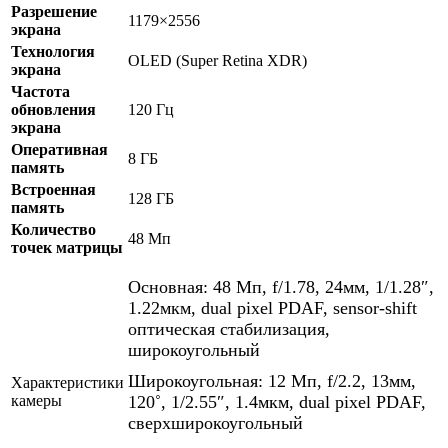
Разрешение
1179×2556
экрана
Технология
OLED (Super Retina XDR)
экрана
Частота
обновления
120 Гц
экрана
Оперативная
8 ГБ
память
Встроенная
128 ГБ
память
Количество
48 Мп
точек матрицы
Основная: 48 Мп, f/1.78, 24мм, 1/1.28″,
1.22мкм, dual pixel PDAF, sensor-shift
оптическая стабилизация,
широкоугольный
Широкоугольная: 12 Мп, f/2.2, 13мм,
Характеристики
камеры
120˚, 1/2.55″, 1.4мкм, dual pixel PDAF,
сверхширокоугольный