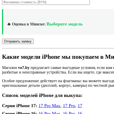
Выберите модель
🔥 Оценка в Минске:
Какие модели iPhone мы покупаем в М
Магазин
vo7.by
предлагает самые выгодные условия, если вам
разбитые и неисправные устройства. Если вы ищете, где макс
Особое предложение действует на флагманы: вы можете выго
оригинальные детали (дисплей, корпус, камеры) по честной р
Список моделей iPhone для выкупа:
Серия iPhone 17:
17 Pro Max
,
17 Pro
,
17
Серия iPhone 16:
16 Pro Max
,
16 Pro
,
16