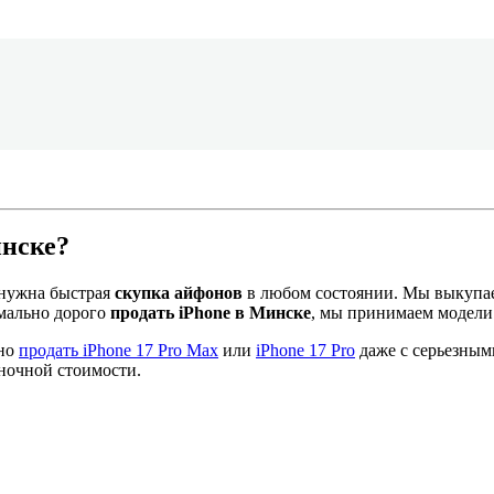
инске?
 нужна быстрая
скупка айфонов
в любом состоянии. Мы выкупае
имально дорого
продать iPhone в Минске
, мы принимаем модели 
дно
продать iPhone 17 Pro Max
или
iPhone 17 Pro
даже с серьезны
ыночной стоимости.