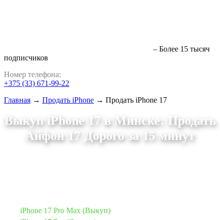
– Более 15 тысяч
подписчиков
Номер телефона:
+375 (33) 671-99-22
Главная
→
Продать iPhone
→
Продать iPhone 17
Выкуп iPhone 17 в Минске: Продать
Айфон 17 Дорого за 15 минут
Хотите выгодно
продать iPhone 17
? Оценим онлайн,
предложим до 95% от рынка.
Расчет наличными на месте!
✅
iPhone 17 Pro Max (Выкуп)